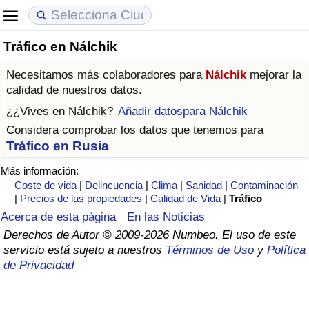
Tráfico en Nálchik
Coste de vida
Precios de las propiedades
Calidad de Vida
Necesitamos más colaboradores para
Nálchik
mejorar la
Índice de Costo de Vida (Actual)
Índice de Precios de Inmuebles (Actual)
Índice de Calidad de Vida
calidad de nuestros datos.
¿¿Vives en
Nálchik
?
Añadir datospara Nálchik
Índice de Costo de Vida
Índice de Precios de Inmuebles
Índice de Calidad de Vida (Actual)
Considera comprobar los datos que tenemos para
Tráfico en Rusia
Índice de costo de vida por país
Índice de Precios de Inmuebles por País
Índice de calidad de vida por país
Más información:
Coste de vida
|
Delincuencia
|
Clima
|
Sanidad
|
Contaminación
en aqaba
Delincuencia
|
Precios de las propiedades
|
Calidad de Vida
|
Tráfico
Acerca de esta página
En las Noticias
Calificación del Índice de Criminalidad
Derechos de Autor © 2009-2026 Numbeo. El uso de este
(Actual)
servicio está sujeto a nuestros
Términos de Uso
y
Política
de Privacidad
Índice de Criminalidad