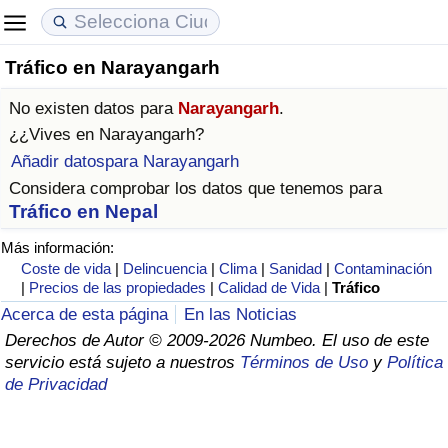
Tráfico en Narayangarh
Coste de vida
Precios de las propiedades
Calidad de Vida
No existen datos para
Narayangarh
.
Índice de Costo de Vida (Actual)
Índice de Precios de Inmuebles (Actual)
Índice de Calidad de Vida
¿¿Vives en
Narayangarh
?
Añadir datospara Narayangarh
Índice de Costo de Vida
Índice de Precios de Inmuebles
Índice de Calidad de Vida (Actual)
Considera comprobar los datos que tenemos para
Tráfico en Nepal
Índice de costo de vida por país
Índice de Precios de Inmuebles por País
Índice de calidad de vida por país
Más información:
Coste de vida
|
Delincuencia
|
Clima
|
Sanidad
|
Contaminación
en aqaba
Delincuencia
|
Precios de las propiedades
|
Calidad de Vida
|
Tráfico
Acerca de esta página
En las Noticias
Calificación del Índice de Criminalidad
Derechos de Autor © 2009-2026 Numbeo. El uso de este
(Actual)
servicio está sujeto a nuestros
Términos de Uso
y
Política
de Privacidad
Índice de Criminalidad