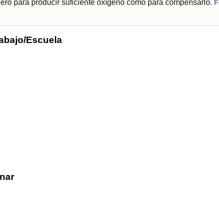
ajero para producir suficiente oxígeno como para compensarlo.
F
rabajo/Escuela
nar