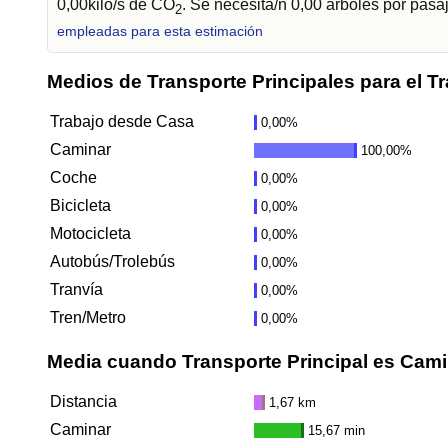
0,00kilo/s de CO
. Se necesita/n 0,00 árboles por pas
2
empleadas para esta estimación
Medios de Transporte Principales para el T
Trabajo desde Casa
0,00%
Caminar
100,00%
Coche
0,00%
Bicicleta
0,00%
Motocicleta
0,00%
Autobús/Trolebús
0,00%
Tranvía
0,00%
Tren/Metro
0,00%
Media cuando Transporte Principal es Cami
Distancia
1,67 km
Caminar
15,67 min