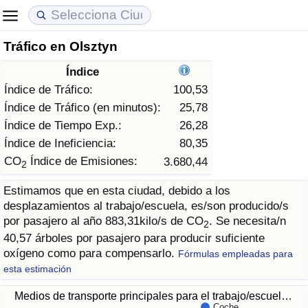
Tráfico en Olsztyn
Coste de vida
Precios de las propiedades
Calidad de Vida
Índice
Índice de Costo de Vida (Actual)
Índice de Precios de Inmuebles (Actual)
Índice de Calidad de Vida
Índice de Tráfico:
100,53
Índice de Tráfico (en minutos):
25,78
Índice de Costo de Vida
Índice de Precios de Inmuebles
Índice de Calidad de Vida (Actual)
Índice de Tiempo Exp.:
26,28
Índice de Ineficiencia:
80,35
Índice de costo de vida por país
Índice de Precios de Inmuebles por País
Índice de calidad de vida por país
CO
Índice de Emisiones:
3.680,44
2
Estimamos que en esta ciudad, debido a los
en aqaba
Delincuencia
desplazamientos al trabajo/escuela, es/son producido/s
por pasajero al año 883,31kilo/s de CO
. Se necesita/n
2
Calificación del Índice de Criminalidad
40,57 árboles por pasajero para producir suficiente
(Actual)
oxígeno como para compensarlo.
Fórmulas empleadas para
esta estimación
Índice de Criminalidad
Medios de transporte principales para el trabajo/escuel…
Coche