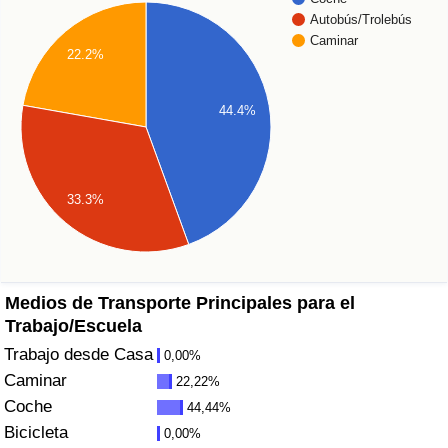
Índice de criminalidad por país
Autobús/Trolebús
Caminar
22.2%
Sanidad
Índice de Sanidad (Actual)
44.4%
Índice de Sanidad
33.3%
Índice de Sanidad por País
Contaminación
Medios de Transporte Principales para el
Índice de Contaminación (Actual)
Trabajo/Escuela
Trabajo desde Casa
0,00%
Índice de contaminación
Caminar
22,22%
Coche
44,44%
Índice de Contaminación por País
Bicicleta
0,00%