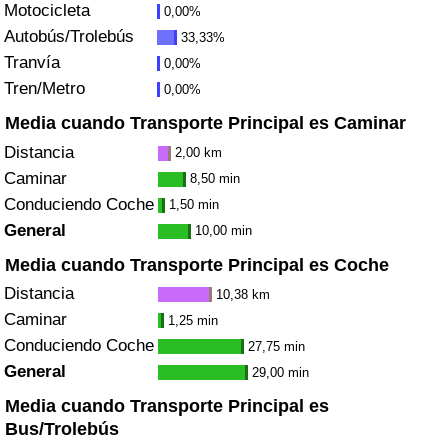
Motocicleta
0,00%
Tráfico
Autobús/Trolebús
33,33%
Tranvía
0,00%
Índice de Tráfico
Tren/Metro
0,00%
Índice de Tráfico (Actual)
Media cuando Transporte Principal es Caminar
Distancia
2,00 km
Índice de Tráfico por País
Caminar
8,50 min
Conduciendo Coche
1,50 min
General
10,00 min
Media cuando Transporte Principal es Coche
Distancia
10,38 km
Caminar
1,25 min
Conduciendo Coche
27,75 min
General
29,00 min
Media cuando Transporte Principal es
Bus/Trolebús