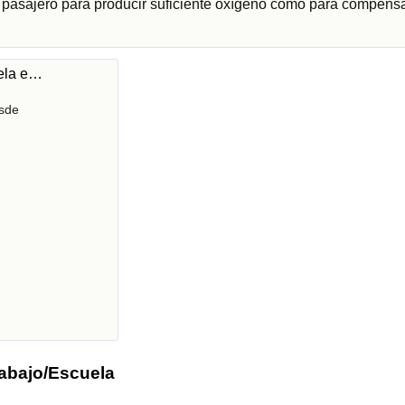
r pasajero para producir suficiente oxígeno como para compensa
uela e…
sde
rabajo/Escuela