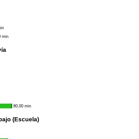
in
0 min
vía
80,00 min
bajo (Escuela)