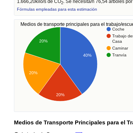
1.666,20kilo/s de CO
. Se necesita/n 76,54 árboles po
2
Fórmulas empleadas para esta estimación
Medios de transporte principales para el trabajo/esc
Coche
Trabajo de
20%
Casa
Caminar
Tranvía
40%
20%
20%
Medios de Transporte Principales para el T