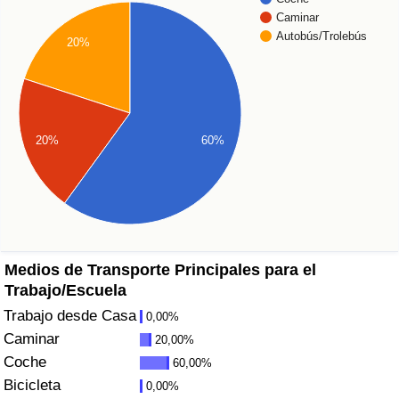
Índice de criminalidad por país
Caminar
Autobús/Trolebús
20%
Sanidad
Índice de Sanidad (Actual)
20%
60%
Índice de Sanidad
Índice de Sanidad por País
Contaminación
Medios de Transporte Principales para el
Índice de Contaminación (Actual)
Trabajo/Escuela
Trabajo desde Casa
0,00%
Índice de contaminación
Caminar
20,00%
Coche
60,00%
Índice de Contaminación por País
Bicicleta
0,00%