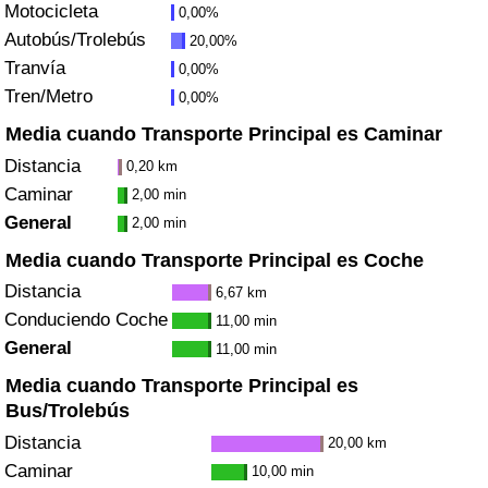
Motocicleta
0,00%
Tráfico
Autobús/Trolebús
20,00%
Tranvía
0,00%
Índice de Tráfico
Tren/Metro
0,00%
Índice de Tráfico (Actual)
Media cuando Transporte Principal es Caminar
Distancia
0,20 km
Índice de Tráfico por País
Caminar
2,00 min
General
2,00 min
Media cuando Transporte Principal es Coche
Distancia
6,67 km
Conduciendo Coche
11,00 min
General
11,00 min
Media cuando Transporte Principal es
Bus/Trolebús
Distancia
20,00 km
Caminar
10,00 min