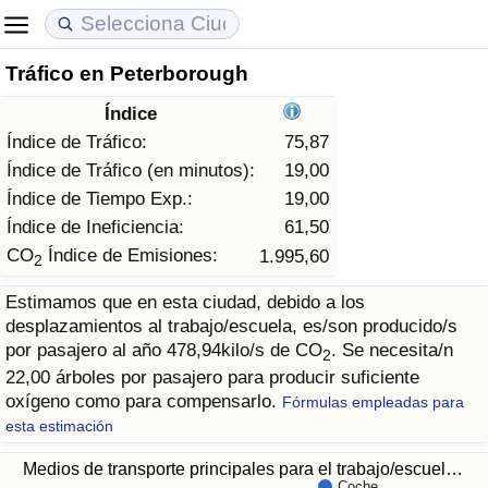
Tráfico en Peterborough
Coste de vida
Precios de las propiedades
Calidad de Vida
Índice
Índice de Costo de Vida (Actual)
Índice de Precios de Inmuebles (Actual)
Índice de Calidad de Vida
Índice de Tráfico:
75,87
Índice de Tráfico (en minutos):
19,00
Índice de Costo de Vida
Índice de Precios de Inmuebles
Índice de Calidad de Vida (Actual)
Índice de Tiempo Exp.:
19,00
Índice de Ineficiencia:
61,50
Índice de costo de vida por país
Índice de Precios de Inmuebles por País
Índice de calidad de vida por país
CO
Índice de Emisiones:
1.995,60
2
Estimamos que en esta ciudad, debido a los
en aqaba
Delincuencia
desplazamientos al trabajo/escuela, es/son producido/s
por pasajero al año 478,94kilo/s de CO
. Se necesita/n
2
Calificación del Índice de Criminalidad
22,00 árboles por pasajero para producir suficiente
(Actual)
oxígeno como para compensarlo.
Fórmulas empleadas para
esta estimación
Índice de Criminalidad
Medios de transporte principales para el trabajo/escuel…
Coche