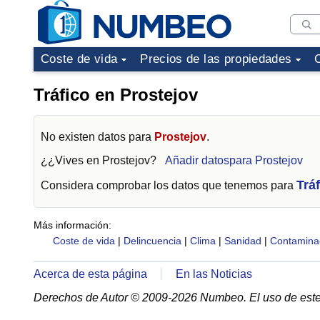
Coste de vida
Precios de las propiedades
Tráfico en Prostejov
No existen datos para
Prostejov
.
¿¿Vives en
Prostejov
?
Añadir datospara Prostejov
Trá
Considera comprobar los datos que tenemos para
Más información:
Coste de vida
|
Delincuencia
|
Clima
|
Sanidad
|
Contamina
Acerca de esta página
En las Noticias
Derechos de Autor © 2009-2026 Numbeo. El uso de este 