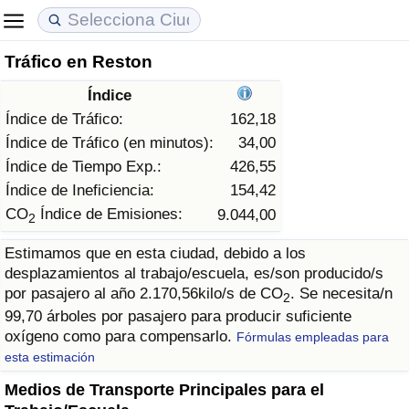
Tráfico en Reston
Coste de vida
Precios de las propiedades
Calidad de Vida
Índice
Índice de Costo de Vida (Actual)
Índice de Precios de Inmuebles (Actual)
Índice de Calidad de Vida
Índice de Tráfico:
162,18
Índice de Tráfico (en minutos):
34,00
Índice de Costo de Vida
Índice de Precios de Inmuebles
Índice de Calidad de Vida (Actual)
Índice de Tiempo Exp.:
426,55
Índice de Ineficiencia:
154,42
Índice de costo de vida por país
Índice de Precios de Inmuebles por País
Índice de calidad de vida por país
CO
Índice de Emisiones:
9.044,00
2
Estimamos que en esta ciudad, debido a los
en aqaba
Delincuencia
desplazamientos al trabajo/escuela, es/son producido/s
por pasajero al año 2.170,56kilo/s de CO
. Se necesita/n
2
Calificación del Índice de Criminalidad
99,70 árboles por pasajero para producir suficiente
(Actual)
oxígeno como para compensarlo.
Fórmulas empleadas para
esta estimación
Índice de Criminalidad
Medios de Transporte Principales para el