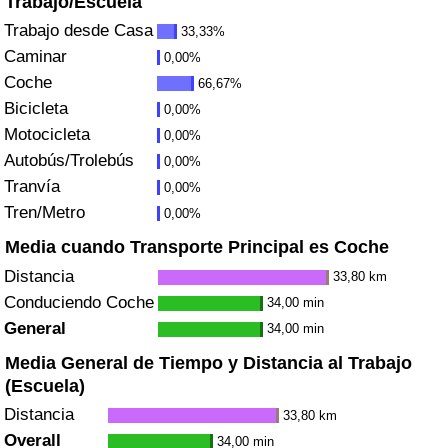
Trabajo/Escuela
Índice de criminalidad por país
Trabajo desde Casa
33,33%
Caminar
0,00%
Sanidad
Coche
66,67%
Bicicleta
Índice de Sanidad (Actual)
0,00%
Motocicleta
0,00%
Autobús/Trolebús
Índice de Sanidad
0,00%
Tranvía
0,00%
Índice de Sanidad por País
Tren/Metro
0,00%
Media cuando Transporte Principal es Coche
Contaminación
Distancia
33,80 km
Conduciendo Coche
34,00 min
Índice de Contaminación (Actual)
General
34,00 min
Media General de Tiempo y Distancia al Trabajo
Índice de contaminación
(Escuela)
Distancia
Índice de Contaminación por País
33,80 km
Overall
34,00 min