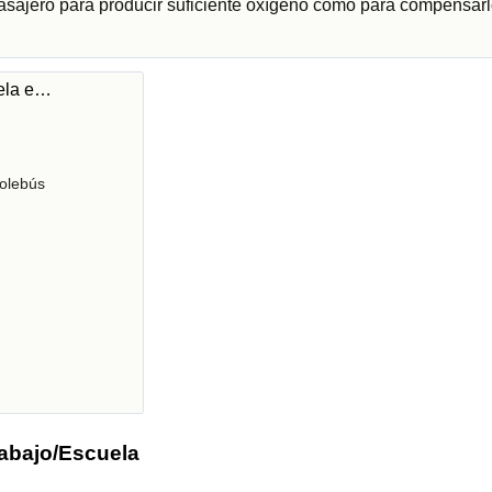
pasajero para producir suficiente oxígeno como para compensarl
uela e…
olebús
rabajo/Escuela