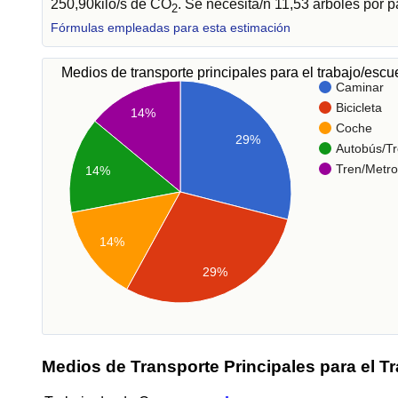
250,90kilo/s de CO
. Se necesita/n 11,53 árboles por 
2
Fórmulas empleadas para esta estimación
Medios de transporte principales para el trabajo/esc
Caminar
Bicicleta
14%
Coche
29%
Autobús/Tr
Tren/Metro
14%
14%
29%
Medios de Transporte Principales para el T