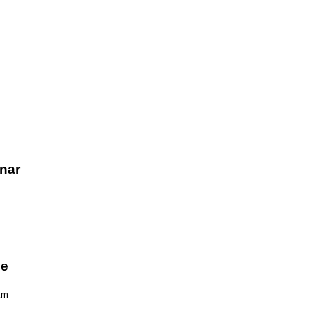
nar
he
km