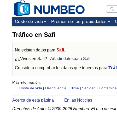
Coste de vida
Precios de las propiedades
Tráfico en Safí
No existen datos para
Safí
.
¿¿Vives en
Safí
?
Añadir datospara Safí
Trá
Considera comprobar los datos que tenemos para
Más información:
Coste de vida
|
Delincuencia
|
Clima
|
Sanidad
|
Contamina
Acerca de esta página
En las Noticias
Derechos de Autor © 2009-2026 Numbeo. El uso de este 