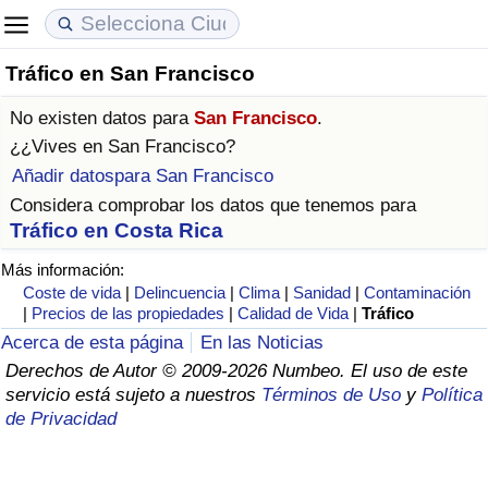
Tráfico en San Francisco
Coste de vida
Precios de las propiedades
Calidad de Vida
No existen datos para
San Francisco
.
Índice de Costo de Vida (Actual)
Índice de Precios de Inmuebles (Actual)
Índice de Calidad de Vida
¿¿Vives en
San Francisco
?
Añadir datospara San Francisco
Índice de Costo de Vida
Índice de Precios de Inmuebles
Índice de Calidad de Vida (Actual)
Considera comprobar los datos que tenemos para
Tráfico en Costa Rica
Índice de costo de vida por país
Índice de Precios de Inmuebles por País
Índice de calidad de vida por país
Más información:
Coste de vida
|
Delincuencia
|
Clima
|
Sanidad
|
Contaminación
en aqaba
Delincuencia
|
Precios de las propiedades
|
Calidad de Vida
|
Tráfico
Acerca de esta página
En las Noticias
Calificación del Índice de Criminalidad
Derechos de Autor © 2009-2026 Numbeo. El uso de este
(Actual)
servicio está sujeto a nuestros
Términos de Uso
y
Política
de Privacidad
Índice de Criminalidad