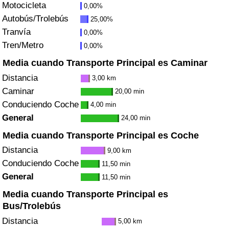
Motocicleta
0,00%
Tráfico
Autobús/Trolebús
25,00%
Tranvía
0,00%
Índice de Tráfico
Tren/Metro
0,00%
Índice de Tráfico (Actual)
Media cuando Transporte Principal es Caminar
Distancia
3,00 km
Índice de Tráfico por País
Caminar
20,00 min
Conduciendo Coche
4,00 min
General
24,00 min
Media cuando Transporte Principal es Coche
Distancia
9,00 km
Conduciendo Coche
11,50 min
General
11,50 min
Media cuando Transporte Principal es
Bus/Trolebús
Distancia
5,00 km