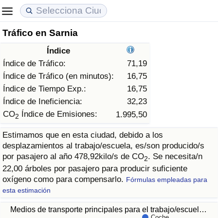
Tráfico en Sarnia
Coste de vida
Precios de las propiedades
Calidad de Vida
Índice
Índice de Costo de Vida (Actual)
Índice de Precios de Inmuebles (Actual)
Índice de Calidad de Vida
Índice de Tráfico:
71,19
Índice de Tráfico (en minutos):
16,75
Índice de Costo de Vida
Índice de Precios de Inmuebles
Índice de Calidad de Vida (Actual)
Índice de Tiempo Exp.:
16,75
Índice de Ineficiencia:
32,23
Índice de costo de vida por país
Índice de Precios de Inmuebles por País
Índice de calidad de vida por país
CO
Índice de Emisiones:
1.995,50
2
Estimamos que en esta ciudad, debido a los
en aqaba
Delincuencia
desplazamientos al trabajo/escuela, es/son producido/s
por pasajero al año 478,92kilo/s de CO
. Se necesita/n
2
Calificación del Índice de Criminalidad
22,00 árboles por pasajero para producir suficiente
(Actual)
oxígeno como para compensarlo.
Fórmulas empleadas para
esta estimación
Índice de Criminalidad
Medios de transporte principales para el trabajo/escuel…
Coche