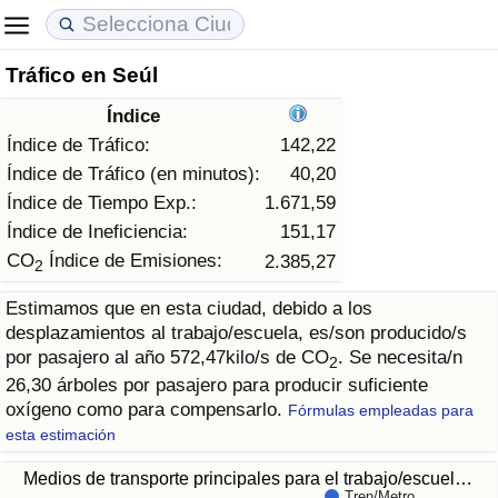
Tráfico en Seúl
Coste de vida
Precios de las propiedades
Calidad de Vida
Índice
Índice de Costo de Vida (Actual)
Índice de Precios de Inmuebles (Actual)
Índice de Calidad de Vida
Índice de Tráfico:
142,22
Índice de Tráfico (en minutos):
40,20
Índice de Costo de Vida
Índice de Precios de Inmuebles
Índice de Calidad de Vida (Actual)
Índice de Tiempo Exp.:
1.671,59
Índice de Ineficiencia:
151,17
Índice de costo de vida por país
Índice de Precios de Inmuebles por País
Índice de calidad de vida por país
CO
Índice de Emisiones:
2.385,27
2
Estimamos que en esta ciudad, debido a los
en aqaba
Delincuencia
desplazamientos al trabajo/escuela, es/son producido/s
por pasajero al año 572,47kilo/s de CO
. Se necesita/n
2
Calificación del Índice de Criminalidad
26,30 árboles por pasajero para producir suficiente
(Actual)
oxígeno como para compensarlo.
Fórmulas empleadas para
esta estimación
Índice de Criminalidad
Medios de transporte principales para el trabajo/escuel…
Tren/Metro