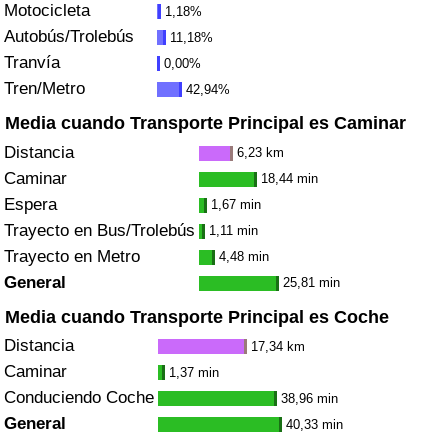
Motocicleta
1,18%
Tráfico
Autobús/Trolebús
11,18%
Tranvía
0,00%
Índice de Tráfico
Tren/Metro
42,94%
Índice de Tráfico (Actual)
Media cuando Transporte Principal es Caminar
Distancia
6,23 km
Índice de Tráfico por País
Caminar
18,44 min
Espera
1,67 min
Trayecto en Bus/Trolebús
1,11 min
Trayecto en Metro
4,48 min
General
25,81 min
Media cuando Transporte Principal es Coche
Distancia
17,34 km
Caminar
1,37 min
Conduciendo Coche
38,96 min
General
40,33 min