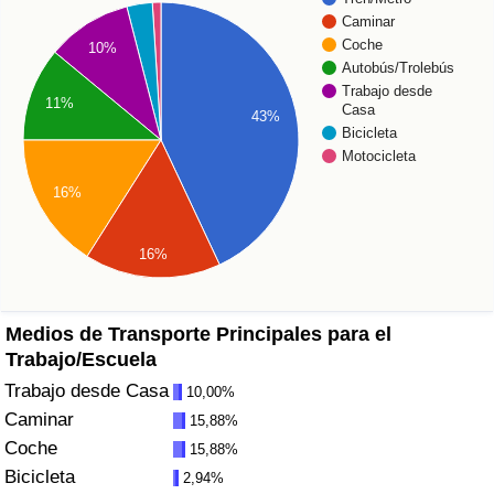
Índice de criminalidad por país
Caminar
Coche
10%
Sanidad
Autobús/Trolebús
Trabajo desde
11%
Casa
43%
Índice de Sanidad (Actual)
Bicicleta
Motocicleta
Índice de Sanidad
16%
Índice de Sanidad por País
16%
Contaminación
Medios de Transporte Principales para el
Índice de Contaminación (Actual)
Trabajo/Escuela
Trabajo desde Casa
10,00%
Índice de contaminación
Caminar
15,88%
Coche
15,88%
Índice de Contaminación por País
Bicicleta
2,94%