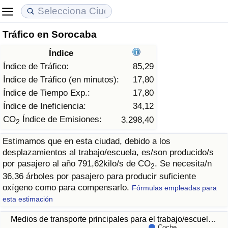
Tráfico en Sorocaba
Coste de vida
Precios de las propiedades
Calidad de Vida
Índice
Índice de Costo de Vida (Actual)
Índice de Precios de Inmuebles (Actual)
Índice de Calidad de Vida
Índice de Tráfico:
85,29
Índice de Tráfico (en minutos):
17,80
Índice de Costo de Vida
Índice de Precios de Inmuebles
Índice de Calidad de Vida (Actual)
Índice de Tiempo Exp.:
17,80
Índice de Ineficiencia:
34,12
Índice de costo de vida por país
Índice de Precios de Inmuebles por País
Índice de calidad de vida por país
CO
Índice de Emisiones:
3.298,40
2
Estimamos que en esta ciudad, debido a los
en aqaba
Delincuencia
desplazamientos al trabajo/escuela, es/son producido/s
por pasajero al año 791,62kilo/s de CO
. Se necesita/n
2
Calificación del Índice de Criminalidad
36,36 árboles por pasajero para producir suficiente
(Actual)
oxígeno como para compensarlo.
Fórmulas empleadas para
esta estimación
Índice de Criminalidad
Medios de transporte principales para el trabajo/escuel…
Coche