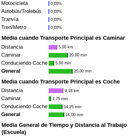
Motocicleta
0,00%
Tráfico
Autobús/Trolebús
0,00%
Tranvía
0,00%
Índice de Tráfico
Tren/Metro
0,00%
Índice de Tráfico (Actual)
Media cuando Transporte Principal es Caminar
Distancia
5,00 km
Índice de Tráfico por País
Caminar
20,00 min
Conduciendo Coche
5,00 min
General
25,00 min
Media cuando Transporte Principal es Coche
Distancia
9,18 km
Caminar
1,75 min
Conduciendo Coche
14,25 min
General
16,00 min
Media General de Tiempo y Distancia al Trabajo
(Escuela)