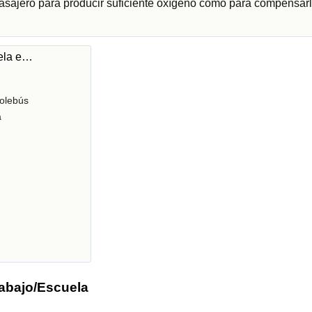
pasajero para producir suficiente oxígeno como para compensarl
uela e…
olebús
a
rabajo/Escuela