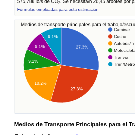
575,78kilo/s de CO
. Se necesita/n 26,45 árboles por 
2
Fórmulas empleadas para esta estimación
Medios de transporte principales para el trabajo/esc
Caminar
Coche
9.1%
Autobús/Tr
9.1%
27.3%
Motociclet
Tranvía
9.1%
Tren/Metro
18.2%
27.3%
Medios de Transporte Principales para el T