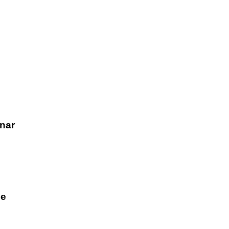
nar
he