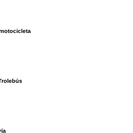
motocicleta
Trolebús
vía