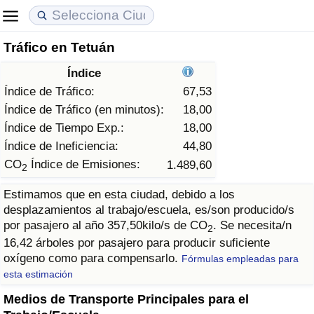
Tráfico en Tetuán
Coste de vida
Precios de las propiedades
Calidad de Vida
Índice
Índice de Costo de Vida (Actual)
Índice de Precios de Inmuebles (Actual)
Índice de Calidad de Vida
Índice de Tráfico:
67,53
Índice de Tráfico (en minutos):
18,00
Índice de Costo de Vida
Índice de Precios de Inmuebles
Índice de Calidad de Vida (Actual)
Índice de Tiempo Exp.:
18,00
Índice de Ineficiencia:
44,80
Índice de costo de vida por país
Índice de Precios de Inmuebles por País
Índice de calidad de vida por país
CO
Índice de Emisiones:
1.489,60
2
Estimamos que en esta ciudad, debido a los
en aqaba
Delincuencia
desplazamientos al trabajo/escuela, es/son producido/s
por pasajero al año 357,50kilo/s de CO
. Se necesita/n
2
Calificación del Índice de Criminalidad
16,42 árboles por pasajero para producir suficiente
(Actual)
oxígeno como para compensarlo.
Fórmulas empleadas para
esta estimación
Índice de Criminalidad
Medios de Transporte Principales para el