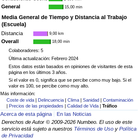
Tráfico
General
15,00 min
Media General de Tiempo y Distancia al Trabajo
Índice de Tráfico
(Escuela)
Distancia
9,00 km
Índice de Tráfico (Actual)
Overall
18,00 min
Colaboradores: 5
Índice de Tráfico por País
Última actualización: Febrero 2024
Estos datos están basados en opiniones de visitantes de esta
página en los últimos 3 años.
Si el valor es 0, significa que se percibe como muy bajo. Si el
valor es 100, se percibe como muy alto.
Más información:
Coste de vida
|
Delincuencia
|
Clima
|
Sanidad
|
Contaminación
|
Precios de las propiedades
|
Calidad de Vida
|
Tráfico
Acerca de esta página
En las Noticias
Derechos de Autor © 2009-2026 Numbeo. El uso de este
servicio está sujeto a nuestros
Términos de Uso
y
Política
de Privacidad