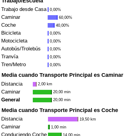
Trabajo/Escuela
Índice de criminalidad por país
Trabajo desde Casa
0,00%
Caminar
60,00%
Sanidad
Coche
40,00%
Bicicleta
Índice de Sanidad (Actual)
0,00%
Motocicleta
0,00%
Autobús/Trolebús
Índice de Sanidad
0,00%
Tranvía
0,00%
Índice de Sanidad por País
Tren/Metro
0,00%
Media cuando Transporte Principal es Caminar
Contaminación
Distancia
2,00 km
Caminar
20,00 min
Índice de Contaminación (Actual)
General
20,00 min
Media cuando Transporte Principal es Coche
Índice de contaminación
Distancia
19,50 km
Índice de Contaminación por País
Caminar
1,00 min
Conduciendo Coche
14,00 min