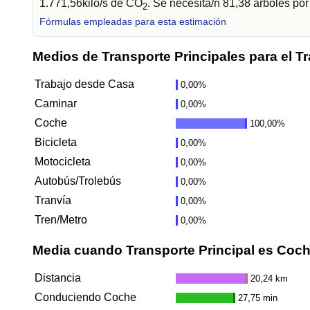
1.771,56kilo/s de CO
. Se necesita/n 81,38 árboles po
2
Fórmulas empleadas para esta estimación
Medios de Transporte Principales para el T
Trabajo desde Casa
0,00%
Caminar
0,00%
Coche
100,00%
Bicicleta
0,00%
Motocicleta
0,00%
Autobús/Trolebús
0,00%
Tranvía
0,00%
Tren/Metro
0,00%
Media cuando Transporte Principal es Coc
Distancia
20,24 km
Conduciendo Coche
27,75 min