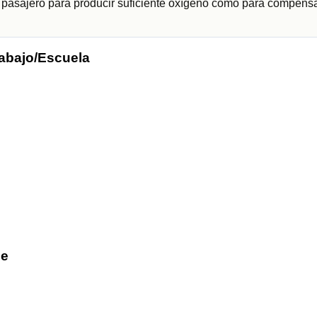
r pasajero para producir suficiente oxígeno como para compensa
rabajo/Escuela
he