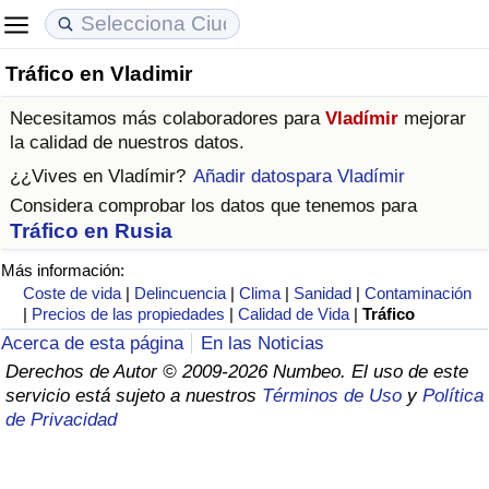
Tráfico en Vladimir
Coste de vida
Precios de las propiedades
Calidad de Vida
Necesitamos más colaboradores para
Vladímir
mejorar
Índice de Costo de Vida (Actual)
Índice de Precios de Inmuebles (Actual)
Índice de Calidad de Vida
la calidad de nuestros datos.
¿¿Vives en
Vladímir
?
Añadir datospara Vladímir
Índice de Costo de Vida
Índice de Precios de Inmuebles
Índice de Calidad de Vida (Actual)
Considera comprobar los datos que tenemos para
Tráfico en Rusia
Índice de costo de vida por país
Índice de Precios de Inmuebles por País
Índice de calidad de vida por país
Más información:
Coste de vida
|
Delincuencia
|
Clima
|
Sanidad
|
Contaminación
en aqaba
Delincuencia
|
Precios de las propiedades
|
Calidad de Vida
|
Tráfico
Acerca de esta página
En las Noticias
Calificación del Índice de Criminalidad
Derechos de Autor © 2009-2026 Numbeo. El uso de este
(Actual)
servicio está sujeto a nuestros
Términos de Uso
y
Política
de Privacidad
Índice de Criminalidad