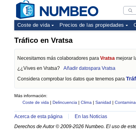
Coste de vida
Precios de las propiedades
Tráfico en Vratsa
Necesitamos más colaboradores para
Vratsa
mejorar l
¿¿Vives en
Vratsa
?
Añadir datospara Vratsa
Trá
Considera comprobar los datos que tenemos para
Más información:
Coste de vida
|
Delincuencia
|
Clima
|
Sanidad
|
Contamina
Acerca de esta página
En las Noticias
Derechos de Autor © 2009-2026 Numbeo. El uso de este 