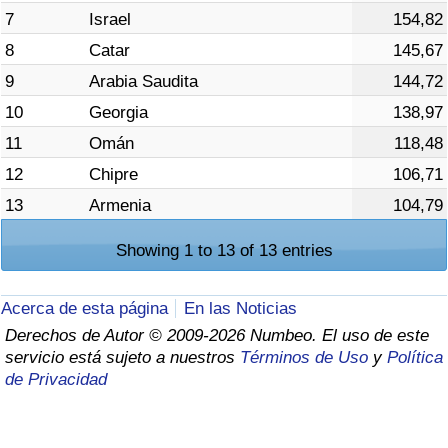
7
Israel
154,82
Tráfico
8
Catar
145,67
Índice de Tráfico
9
Arabia Saudita
144,72
10
Georgia
138,97
Índice de Tráfico (Actual)
11
Omán
118,48
Índice de Tráfico por País
12
Chipre
106,71
13
Armenia
104,79
Showing 1 to 13 of 13 entries
Acerca de esta página
En las Noticias
Derechos de Autor © 2009-2026 Numbeo. El uso de este
servicio está sujeto a nuestros
Términos de Uso
y
Política
de Privacidad