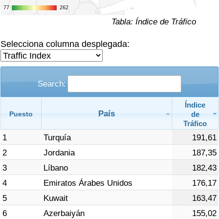
Índice de criminalidad por país
77
77
262
262
Tabla: Índice de Tráfico
Sanidad
Selecciona columna desplegada:
Índice de Sanidad (Actual)
Índice de Sanidad
Search:
Índice de Sanidad por País
Índice
País
de
Puesto
Tráfico
Contaminación
1
Turquía
191,61
2
Jordania
187,35
Índice de Contaminación (Actual)
3
Líbano
182,43
Índice de contaminación
4
Emiratos Árabes Unidos
176,17
5
Kuwait
163,47
Índice de Contaminación por País
6
Azerbaiyán
155,02