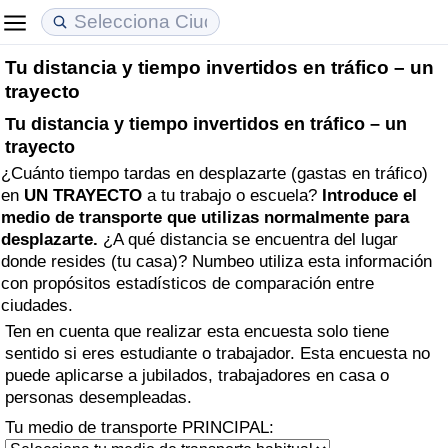
Tu distancia y tiempo invertidos en tráfico – un
Coste de vida
Precios de las propiedades
Calidad de Vida
trayecto
Tu distancia y tiempo invertidos en tráfico – un
Índice de Costo de Vida (Actual)
Índice de Precios de Inmuebles (Actual)
Índice de Calidad de Vida
trayecto
¿Cuánto tiempo tardas en desplazarte (gastas en tráfico)
Índice de Costo de Vida
Índice de Precios de Inmuebles
Índice de Calidad de Vida (Actual)
en
UN TRAYECTO
a tu trabajo o escuela?
Introduce el
medio de transporte que utilizas normalmente para
Índice de costo de vida por país
Índice de Precios de Inmuebles por País
Índice de calidad de vida por país
desplazarte.
¿A qué distancia se encuentra del lugar
donde resides (tu casa)? Numbeo utiliza esta información
en aqaba
Delincuencia
con propósitos estadísticos de comparación entre
ciudades.
Calificación del Índice de Criminalidad
Ten en cuenta que realizar esta encuesta solo tiene
sentido si eres estudiante o trabajador. Esta encuesta no
(Actual)
puede aplicarse a jubilados, trabajadores en casa o
personas desempleadas.
Índice de Criminalidad
Tu medio de transporte PRINCIPAL: