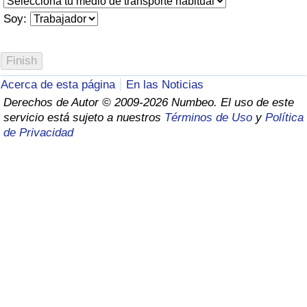
Índice de criminalidad por país
Soy:
Sanidad
Índice de Sanidad (Actual)
Acerca de esta página
En las Noticias
Derechos de Autor © 2009-2026 Numbeo. El uso de este
Índice de Sanidad
servicio está sujeto a nuestros
Términos de Uso
y
Política
de Privacidad
Índice de Sanidad por País
Contaminación
Índice de Contaminación (Actual)
Índice de contaminación
Índice de Contaminación por País