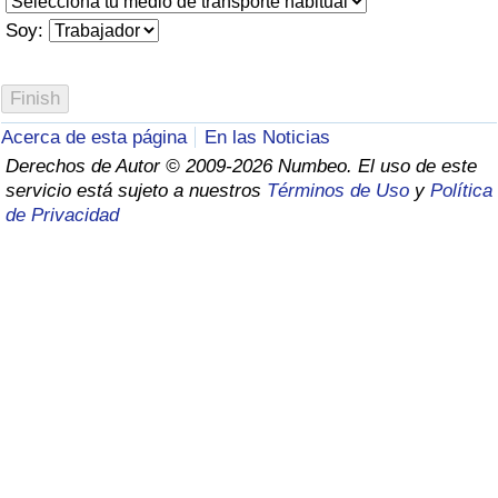
Índice de criminalidad por país
Soy:
Sanidad
Índice de Sanidad (Actual)
Acerca de esta página
En las Noticias
Derechos de Autor © 2009-2026 Numbeo. El uso de este
Índice de Sanidad
servicio está sujeto a nuestros
Términos de Uso
y
Política
de Privacidad
Índice de Sanidad por País
Contaminación
Índice de Contaminación (Actual)
Índice de contaminación
Índice de Contaminación por País