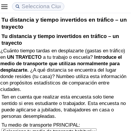
Tu distancia y tiempo invertidos en tráfico – un
Coste de vida
Precios de las propiedades
Calidad de Vida
trayecto
Tu distancia y tiempo invertidos en tráfico – un
Índice de Costo de Vida (Actual)
Índice de Precios de Inmuebles (Actual)
Índice de Calidad de Vida
trayecto
¿Cuánto tiempo tardas en desplazarte (gastas en tráfico)
Índice de Costo de Vida
Índice de Precios de Inmuebles
Índice de Calidad de Vida (Actual)
en
UN TRAYECTO
a tu trabajo o escuela?
Introduce el
medio de transporte que utilizas normalmente para
Índice de costo de vida por país
Índice de Precios de Inmuebles por País
Índice de calidad de vida por país
desplazarte.
¿A qué distancia se encuentra del lugar
donde resides (tu casa)? Numbeo utiliza esta información
en aqaba
Delincuencia
con propósitos estadísticos de comparación entre
ciudades.
Calificación del Índice de Criminalidad
Ten en cuenta que realizar esta encuesta solo tiene
sentido si eres estudiante o trabajador. Esta encuesta no
(Actual)
puede aplicarse a jubilados, trabajadores en casa o
personas desempleadas.
Índice de Criminalidad
Tu medio de transporte PRINCIPAL: