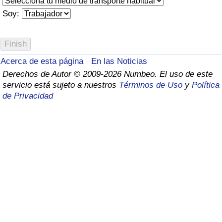
Índice de criminalidad por país
Soy:
Sanidad
Índice de Sanidad (Actual)
Acerca de esta página
En las Noticias
Derechos de Autor © 2009-2026 Numbeo. El uso de este
Índice de Sanidad
servicio está sujeto a nuestros
Términos de Uso
y
Política
de Privacidad
Índice de Sanidad por País
Contaminación
Índice de Contaminación (Actual)
Índice de contaminación
Índice de Contaminación por País