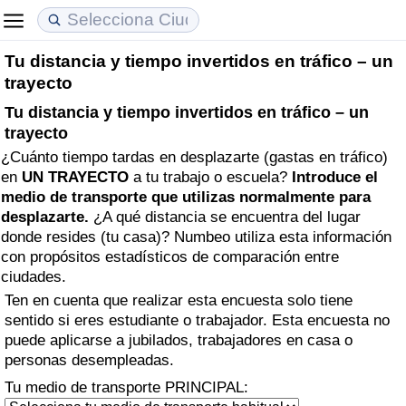
Tu distancia y tiempo invertidos en tráfico – un
Coste de vida
Precios de las propiedades
Calidad de Vida
trayecto
Tu distancia y tiempo invertidos en tráfico – un
Índice de Costo de Vida (Actual)
Índice de Precios de Inmuebles (Actual)
Índice de Calidad de Vida
trayecto
¿Cuánto tiempo tardas en desplazarte (gastas en tráfico)
Índice de Costo de Vida
Índice de Precios de Inmuebles
Índice de Calidad de Vida (Actual)
en
UN TRAYECTO
a tu trabajo o escuela?
Introduce el
medio de transporte que utilizas normalmente para
Índice de costo de vida por país
Índice de Precios de Inmuebles por País
Índice de calidad de vida por país
desplazarte.
¿A qué distancia se encuentra del lugar
donde resides (tu casa)? Numbeo utiliza esta información
en aqaba
Delincuencia
con propósitos estadísticos de comparación entre
ciudades.
Calificación del Índice de Criminalidad
Ten en cuenta que realizar esta encuesta solo tiene
sentido si eres estudiante o trabajador. Esta encuesta no
(Actual)
puede aplicarse a jubilados, trabajadores en casa o
personas desempleadas.
Índice de Criminalidad
Tu medio de transporte PRINCIPAL: