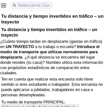
Tu distancia y tiempo invertidos en tráfico – un
Coste de vida
Precios de las propiedades
Calidad de Vida
trayecto
Tu distancia y tiempo invertidos en tráfico – un
Índice de Costo de Vida (Actual)
Índice de Precios de Inmuebles (Actual)
Índice de Calidad de Vida
trayecto
¿Cuánto tiempo tardas en desplazarte (gastas en tráfico)
Índice de Costo de Vida
Índice de Precios de Inmuebles
Índice de Calidad de Vida (Actual)
en
UN TRAYECTO
a tu trabajo o escuela?
Introduce el
medio de transporte que utilizas normalmente para
Índice de costo de vida por país
Índice de Precios de Inmuebles por País
Índice de calidad de vida por país
desplazarte.
¿A qué distancia se encuentra del lugar
donde resides (tu casa)? Numbeo utiliza esta información
en aqaba
Delincuencia
con propósitos estadísticos de comparación entre
ciudades.
Calificación del Índice de Criminalidad
Ten en cuenta que realizar esta encuesta solo tiene
sentido si eres estudiante o trabajador. Esta encuesta no
(Actual)
puede aplicarse a jubilados, trabajadores en casa o
personas desempleadas.
Índice de Criminalidad
Tu medio de transporte PRINCIPAL: