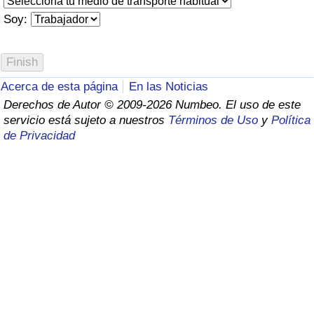
Índice de criminalidad por país
Soy:
Sanidad
Índice de Sanidad (Actual)
Acerca de esta página
En las Noticias
Derechos de Autor © 2009-2026 Numbeo. El uso de este
Índice de Sanidad
servicio está sujeto a nuestros
Términos de Uso
y
Política
de Privacidad
Índice de Sanidad por País
Contaminación
Índice de Contaminación (Actual)
Índice de contaminación
Índice de Contaminación por País