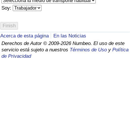
Índice de criminalidad por país
Soy:
Sanidad
Índice de Sanidad (Actual)
Acerca de esta página
En las Noticias
Derechos de Autor © 2009-2026 Numbeo. El uso de este
Índice de Sanidad
servicio está sujeto a nuestros
Términos de Uso
y
Política
de Privacidad
Índice de Sanidad por País
Contaminación
Índice de Contaminación (Actual)
Índice de contaminación
Índice de Contaminación por País