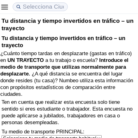
Tu distancia y tiempo invertidos en tráfico – un
Coste de vida
Precios de las propiedades
Calidad de Vida
trayecto
Tu distancia y tiempo invertidos en tráfico – un
Índice de Costo de Vida (Actual)
Índice de Precios de Inmuebles (Actual)
Índice de Calidad de Vida
trayecto
¿Cuánto tiempo tardas en desplazarte (gastas en tráfico)
Índice de Costo de Vida
Índice de Precios de Inmuebles
Índice de Calidad de Vida (Actual)
en
UN TRAYECTO
a tu trabajo o escuela?
Introduce el
medio de transporte que utilizas normalmente para
Índice de costo de vida por país
Índice de Precios de Inmuebles por País
Índice de calidad de vida por país
desplazarte.
¿A qué distancia se encuentra del lugar
donde resides (tu casa)? Numbeo utiliza esta información
en aqaba
Delincuencia
con propósitos estadísticos de comparación entre
ciudades.
Calificación del Índice de Criminalidad
Ten en cuenta que realizar esta encuesta solo tiene
sentido si eres estudiante o trabajador. Esta encuesta no
(Actual)
puede aplicarse a jubilados, trabajadores en casa o
personas desempleadas.
Índice de Criminalidad
Tu medio de transporte PRINCIPAL: