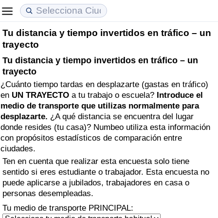
Tu distancia y tiempo invertidos en tráfico – un
Coste de vida
Precios de las propiedades
Calidad de Vida
trayecto
Tu distancia y tiempo invertidos en tráfico – un
Índice de Costo de Vida (Actual)
Índice de Precios de Inmuebles (Actual)
Índice de Calidad de Vida
trayecto
¿Cuánto tiempo tardas en desplazarte (gastas en tráfico)
Índice de Costo de Vida
Índice de Precios de Inmuebles
Índice de Calidad de Vida (Actual)
en
UN TRAYECTO
a tu trabajo o escuela?
Introduce el
medio de transporte que utilizas normalmente para
Índice de costo de vida por país
Índice de Precios de Inmuebles por País
Índice de calidad de vida por país
desplazarte.
¿A qué distancia se encuentra del lugar
donde resides (tu casa)? Numbeo utiliza esta información
en aqaba
Delincuencia
con propósitos estadísticos de comparación entre
ciudades.
Calificación del Índice de Criminalidad
Ten en cuenta que realizar esta encuesta solo tiene
sentido si eres estudiante o trabajador. Esta encuesta no
(Actual)
puede aplicarse a jubilados, trabajadores en casa o
personas desempleadas.
Índice de Criminalidad
Tu medio de transporte PRINCIPAL: