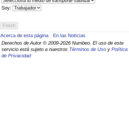
Índice de criminalidad por país
Soy:
Sanidad
Índice de Sanidad (Actual)
Acerca de esta página
En las Noticias
Derechos de Autor © 2009-2026 Numbeo. El uso de este
Índice de Sanidad
servicio está sujeto a nuestros
Términos de Uso
y
Política
de Privacidad
Índice de Sanidad por País
Contaminación
Índice de Contaminación (Actual)
Índice de contaminación
Índice de Contaminación por País