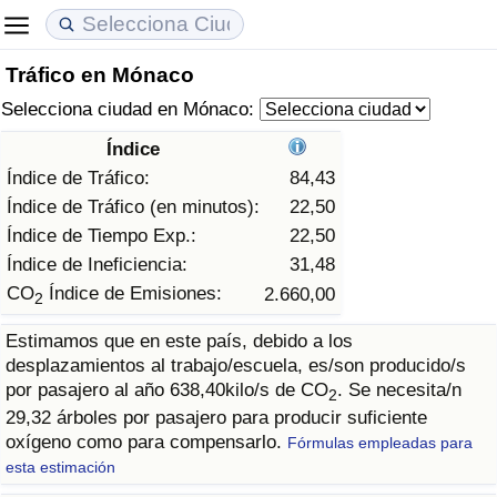
Tráfico en Mónaco
Coste de vida
Precios de las propiedades
Calidad de Vida
Selecciona ciudad en Mónaco:
Índice de Costo de Vida (Actual)
Índice de Precios de Inmuebles (Actual)
Índice de Calidad de Vida
Índice
Índice de Tráfico:
84,43
Índice de Costo de Vida
Índice de Precios de Inmuebles
Índice de Calidad de Vida (Actual)
Índice de Tráfico (en minutos):
22,50
Índice de Tiempo Exp.:
22,50
Índice de costo de vida por país
Índice de Precios de Inmuebles por País
Índice de calidad de vida por país
Índice de Ineficiencia:
31,48
CO
Índice de Emisiones:
2.660,00
2
en aqaba
Delincuencia
Estimamos que en este país, debido a los
desplazamientos al trabajo/escuela, es/son producido/s
Calificación del Índice de Criminalidad
por pasajero al año 638,40kilo/s de CO
. Se necesita/n
(Actual)
2
29,32 árboles por pasajero para producir suficiente
oxígeno como para compensarlo.
Fórmulas empleadas para
Índice de Criminalidad
esta estimación