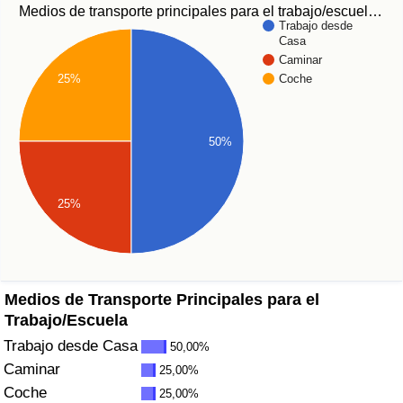
Índice de criminalidad por país
Medios de transporte principales para el trabajo/escuel…
Trabajo desde
Casa
Sanidad
Caminar
Coche
25%
Índice de Sanidad (Actual)
50%
Índice de Sanidad
Índice de Sanidad por País
25%
Contaminación
Índice de Contaminación (Actual)
Medios de Transporte Principales para el
Trabajo/Escuela
Índice de contaminación
Trabajo desde Casa
50,00%
Caminar
25,00%
Índice de Contaminación por País
Coche
25,00%