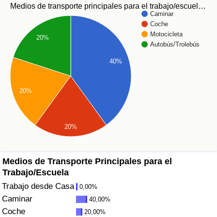
Índice de criminalidad por país
Medios de transporte principales para el trabajo/escuel…
Caminar
Coche
Sanidad
Motocicleta
20%
Autobús/Trolebús
Índice de Sanidad (Actual)
40%
Índice de Sanidad
20%
Índice de Sanidad por País
Contaminación
20%
Índice de Contaminación (Actual)
Medios de Transporte Principales para el
Trabajo/Escuela
Índice de contaminación
Trabajo desde Casa
0,00%
Caminar
40,00%
Índice de Contaminación por País
Coche
20,00%