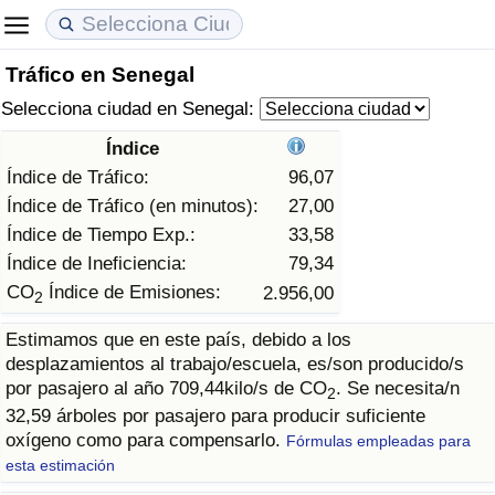
Tráfico en Senegal
Coste de vida
Precios de las propiedades
Calidad de Vida
Selecciona ciudad en Senegal:
Índice de Costo de Vida (Actual)
Índice de Precios de Inmuebles (Actual)
Índice de Calidad de Vida
Índice
Índice de Tráfico:
96,07
Índice de Costo de Vida
Índice de Precios de Inmuebles
Índice de Calidad de Vida (Actual)
Índice de Tráfico (en minutos):
27,00
Índice de Tiempo Exp.:
33,58
Índice de costo de vida por país
Índice de Precios de Inmuebles por País
Índice de calidad de vida por país
Índice de Ineficiencia:
79,34
CO
Índice de Emisiones:
2.956,00
2
en aqaba
Delincuencia
Estimamos que en este país, debido a los
desplazamientos al trabajo/escuela, es/son producido/s
Calificación del Índice de Criminalidad
por pasajero al año 709,44kilo/s de CO
. Se necesita/n
(Actual)
2
32,59 árboles por pasajero para producir suficiente
oxígeno como para compensarlo.
Fórmulas empleadas para
Índice de Criminalidad
esta estimación