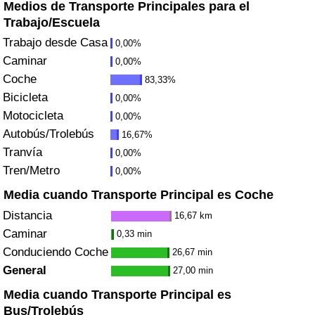
Medios de Transporte Principales para el
Índice de criminalidad por país
Trabajo/Escuela
Sanidad
Trabajo desde Casa
0,00%
Caminar
0,00%
Índice de Sanidad (Actual)
Coche
83,33%
Bicicleta
0,00%
Índice de Sanidad
Motocicleta
0,00%
Autobús/Trolebús
16,67%
Índice de Sanidad por País
Tranvía
0,00%
Tren/Metro
0,00%
Contaminación
Media cuando Transporte Principal es Coche
Distancia
16,67 km
Índice de Contaminación (Actual)
Caminar
0,33 min
Conduciendo Coche
26,67 min
Índice de contaminación
General
27,00 min
Índice de Contaminación por País
Media cuando Transporte Principal es
Bus/Trolebús