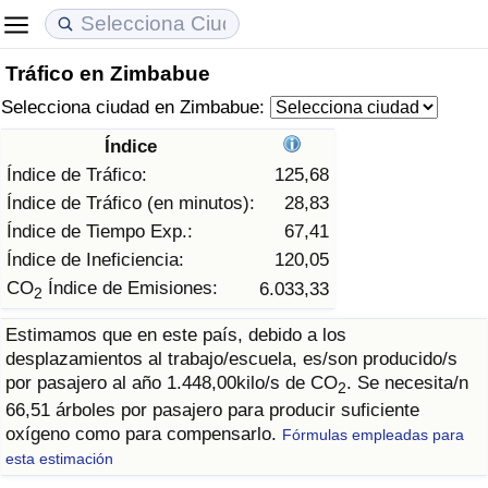
Tráfico en Zimbabue
Coste de vida
Precios de las propiedades
Calidad de Vida
Selecciona ciudad en Zimbabue:
Índice de Costo de Vida (Actual)
Índice de Precios de Inmuebles (Actual)
Índice de Calidad de Vida
Índice
Índice de Tráfico:
125,68
Índice de Costo de Vida
Índice de Precios de Inmuebles
Índice de Calidad de Vida (Actual)
Índice de Tráfico (en minutos):
28,83
Índice de Tiempo Exp.:
67,41
Índice de costo de vida por país
Índice de Precios de Inmuebles por País
Índice de calidad de vida por país
Índice de Ineficiencia:
120,05
CO
Índice de Emisiones:
6.033,33
2
en aqaba
Delincuencia
Estimamos que en este país, debido a los
desplazamientos al trabajo/escuela, es/son producido/s
Calificación del Índice de Criminalidad
por pasajero al año 1.448,00kilo/s de CO
. Se necesita/n
(Actual)
2
66,51 árboles por pasajero para producir suficiente
oxígeno como para compensarlo.
Fórmulas empleadas para
Índice de Criminalidad
esta estimación