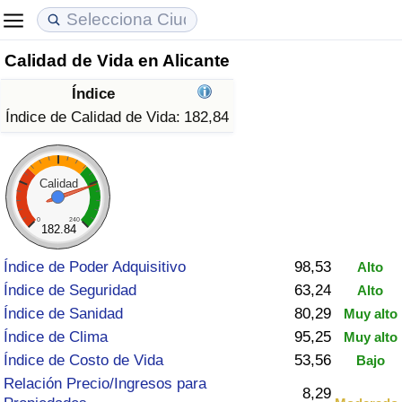
Calidad de Vida en Alicante
Coste de vida
Precios de las propiedades
Calidad de Vida
Índice
Índice de Costo de Vida (Actual)
Índice de Precios de Inmuebles (Actual)
Índice de Calidad de Vida
Índice de Calidad de Vida:
182,84
Índice de Costo de Vida
Índice de Precios de Inmuebles
Índice de Calidad de Vida (Actual)
Calidad
Índice de costo de vida por país
Índice de Precios de Inmuebles por País
Índice de calidad de vida por país
0
240
182.84
en aqaba
Delincuencia
Índice de Poder Adquisitivo
98,53
Alto
Índice de Seguridad
63,24
Alto
Calificación del Índice de Criminalidad
Índice de Sanidad
80,29
Muy alto
(Actual)
Índice de Clima
95,25
Muy alto
Índice de Costo de Vida
53,56
Bajo
Índice de Criminalidad
Relación Precio/Ingresos para
8,29