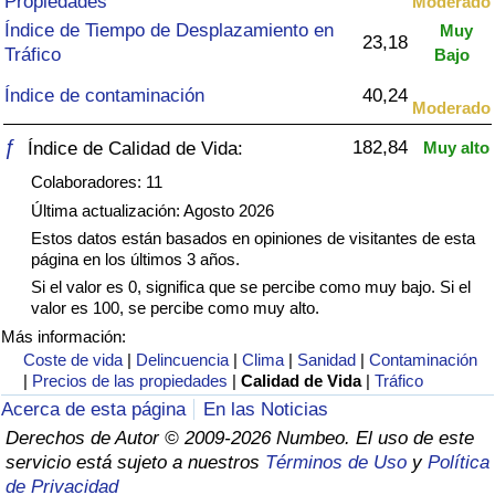
Propiedades
Moderado
Índice de criminalidad por país
Índice de Tiempo de Desplazamiento en
Muy
23,18
Tráfico
Bajo
Sanidad
Índice de contaminación
40,24
Moderado
Índice de Sanidad (Actual)
ƒ
182,84
Índice de Calidad de Vida:
Muy alto
Índice de Sanidad
Colaboradores: 11
Última actualización: Agosto 2026
Índice de Sanidad por País
Estos datos están basados en opiniones de visitantes de esta
página en los últimos 3 años.
Si el valor es 0, significa que se percibe como muy bajo. Si el
Contaminación
valor es 100, se percibe como muy alto.
Más información:
Índice de Contaminación (Actual)
Coste de vida
|
Delincuencia
|
Clima
|
Sanidad
|
Contaminación
|
Precios de las propiedades
|
Calidad de Vida
|
Tráfico
Índice de contaminación
Acerca de esta página
En las Noticias
Derechos de Autor © 2009-2026 Numbeo. El uso de este
Índice de Contaminación por País
servicio está sujeto a nuestros
Términos de Uso
y
Política
de Privacidad