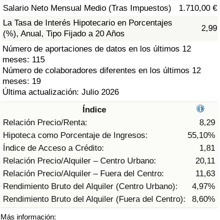
Índice de criminalidad por país
Salario Neto Mensual Medio (Tras Impuestos)
1.710,00 €
La Tasa de Interés Hipotecario en Porcentajes
2,99
Sanidad
(%), Anual, Tipo Fijado a 20 Años
Número de aportaciones de datos en los últimos 12
Índice de Sanidad (Actual)
meses: 115
Número de colaboradores diferentes en los últimos 12
Índice de Sanidad
meses: 19
Última actualización: Julio 2026
Índice de Sanidad por País
Índice
Relación Precio/Renta:
8,29
Contaminación
Hipoteca como Porcentaje de Ingresos:
55,10%
Índice de Acceso a Crédito:
1,81
Índice de Contaminación (Actual)
Relación Precio/Alquiler – Centro Urbano:
20,11
Relación Precio/Alquiler – Fuera del Centro:
11,63
Índice de contaminación
Rendimiento Bruto del Alquiler (Centro Urbano):
4,97%
Rendimiento Bruto del Alquiler (Fuera del Centro):
8,60%
Índice de Contaminación por País
Más información: