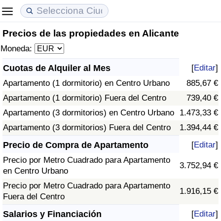
Precios de las propiedades en Alicante
Coste de vida
Precios de las propiedades
Calidad de Vida
Moneda:
Índice de Costo de Vida (Actual)
Índice de Precios de Inmuebles (Actual)
Índice de Calidad de Vida
Cuotas de Alquiler al Mes
[
Editar
]
Apartamento (1 dormitorio) en Centro Urbano
885,67 €
Índice de Costo de Vida
Índice de Precios de Inmuebles
Índice de Calidad de Vida (Actual)
Apartamento (1 dormitorio) Fuera del Centro
739,40 €
Índice de costo de vida por país
Índice de Precios de Inmuebles por País
Índice de calidad de vida por país
Apartamento (3 dormitorios) en Centro Urbano
1.473,33 €
Apartamento (3 dormitorios) Fuera del Centro
1.394,44 €
en aqaba
Delincuencia
Precio de Compra de Apartamento
[
Editar
]
Precio por Metro Cuadrado para Apartamento
Calificación del Índice de Criminalidad
3.752,94 €
en Centro Urbano
(Actual)
Precio por Metro Cuadrado para Apartamento
1.916,15 €
Fuera del Centro
Índice de Criminalidad
Salarios y Financiación
[
Editar
]