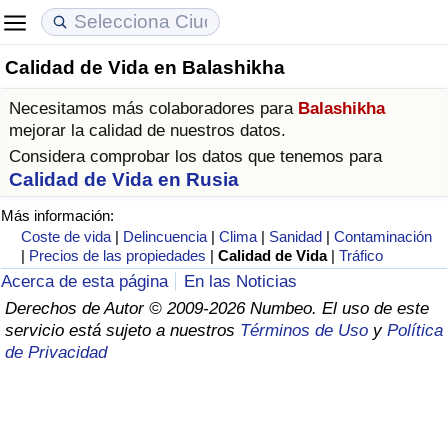
Calidad de Vida en Balashikha
Coste de vida
Precios de las propiedades
Calidad de Vida
Necesitamos más colaboradores para
Balashikha
Índice de Costo de Vida (Actual)
Índice de Precios de Inmuebles (Actual)
Índice de Calidad de Vida
mejorar la calidad de nuestros datos.
Considera comprobar los datos que tenemos para
Índice de Costo de Vida
Índice de Precios de Inmuebles
Índice de Calidad de Vida (Actual)
Calidad de Vida en Rusia
Más información:
Índice de costo de vida por país
Índice de Precios de Inmuebles por País
Índice de calidad de vida por país
Coste de vida
|
Delincuencia
|
Clima
|
Sanidad
|
Contaminación
|
Precios de las propiedades
|
Calidad de Vida
|
Tráfico
en aqaba
Delincuencia
Acerca de esta página
En las Noticias
Derechos de Autor © 2009-2026 Numbeo. El uso de este
servicio está sujeto a nuestros
Términos de Uso
y
Política
Calificación del Índice de Criminalidad
de Privacidad
(Actual)
Índice de Criminalidad