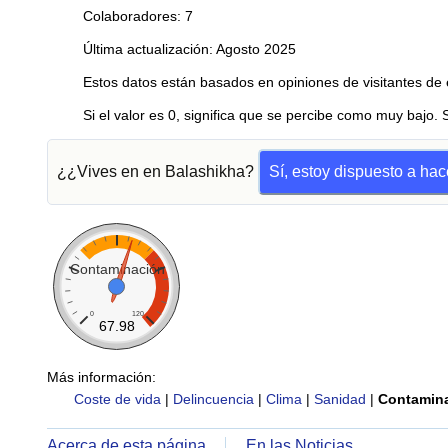
Colaboradores: 7
Última actualización: Agosto 2025
Estos datos están basados en opiniones de visitantes de 
Si el valor es 0, significa que se percibe como muy bajo. 
¿¿Vives en en Balashikha?
Sí, estoy dispuesto a ha
Contaminación
0
120
67.98
Más información:
Coste de vida
|
Delincuencia
|
Clima
|
Sanidad
|
Contamin
Acerca de esta página
En las Noticias