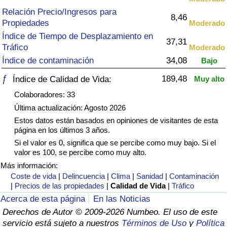
Índice de criminalidad por país
Relación Precio/Ingresos para
8,46
Propiedades
Moderado
Sanidad
Índice de Tiempo de Desplazamiento en
37,31
Tráfico
Moderado
Índice de Sanidad (Actual)
Índice de contaminación
34,08
Bajo
ƒ
189,48
Índice de Calidad de Vida:
Muy alto
Índice de Sanidad
Colaboradores: 33
Índice de Sanidad por País
Última actualización: Agosto 2026
Estos datos están basados en opiniones de visitantes de esta
página en los últimos 3 años.
Contaminación
Si el valor es 0, significa que se percibe como muy bajo. Si el
valor es 100, se percibe como muy alto.
Índice de Contaminación (Actual)
Más información:
Coste de vida
|
Delincuencia
|
Clima
|
Sanidad
|
Contaminación
Índice de contaminación
|
Precios de las propiedades
|
Calidad de Vida
|
Tráfico
Acerca de esta página
En las Noticias
Índice de Contaminación por País
Derechos de Autor © 2009-2026 Numbeo. El uso de este
servicio está sujeto a nuestros
Términos de Uso
y
Política