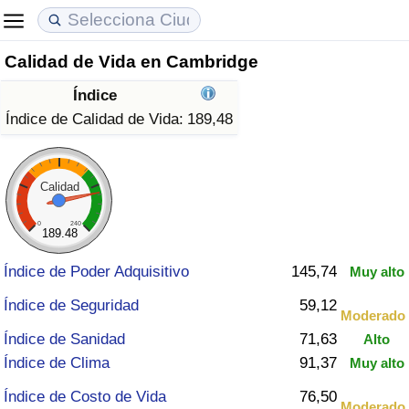
Calidad de Vida en Cambridge
Coste de vida
Precios de las propiedades
Calidad de Vida
Índice
Índice de Costo de Vida (Actual)
Índice de Precios de Inmuebles (Actual)
Índice de Calidad de Vida
Índice de Calidad de Vida:
189,48
Índice de Costo de Vida
Índice de Precios de Inmuebles
Índice de Calidad de Vida (Actual)
Calidad
Índice de costo de vida por país
Índice de Precios de Inmuebles por País
Índice de calidad de vida por país
0
240
189.48
en aqaba
Delincuencia
Índice de Poder Adquisitivo
145,74
Muy alto
Calificación del Índice de Criminalidad
Índice de Seguridad
59,12
Moderado
(Actual)
Índice de Sanidad
71,63
Alto
Índice de Clima
91,37
Muy alto
Índice de Criminalidad
Índice de Costo de Vida
76,50
Moderado