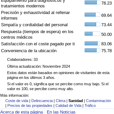
Equipamiento para diagnósticos y
Índice de criminalidad por país
78.23
tratamientos modernos
Precisión y exhaustividad al rellenar
Sanidad
69.64
informes
Simpatía y cordialidad del personal
73.44
Índice de Sanidad (Actual)
Respuesta (tiempos de espera) en los
50.00
centros médicos
Índice de Sanidad
Satisfacción con el coste pagado por ti
83.06
Conveniencia de la ubicación
75.78
Índice de Sanidad por País
Colaboradores: 33
Última actualización: Noviembre 2024
Contaminación
Estos datos están basados en opiniones de visitantes de esta
página en los últimos 3 años.
Índice de Contaminación (Actual)
Si el valor es 0, significa que se percibe como muy bajo. Si el
valor es 100, se percibe como muy alto.
Índice de contaminación
Más información:
Coste de vida
|
Delincuencia
|
Clima
|
Sanidad
|
Contaminación
|
Precios de las propiedades
|
Calidad de Vida
|
Tráfico
Índice de Contaminación por País
Acerca de esta página
En las Noticias