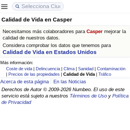
Calidad de Vida en Casper
Coste de vida
Precios de las propiedades
Calidad de Vida
Necesitamos más colaboradores para
Casper
mejorar la
Índice de Costo de Vida (Actual)
Índice de Precios de Inmuebles (Actual)
Índice de Calidad de Vida
calidad de nuestros datos.
Considera comprobar los datos que tenemos para
Índice de Costo de Vida
Índice de Precios de Inmuebles
Índice de Calidad de Vida (Actual)
Calidad de Vida en Estados Unidos
Más información:
Índice de costo de vida por país
Índice de Precios de Inmuebles por País
Índice de calidad de vida por país
Coste de vida
|
Delincuencia
|
Clima
|
Sanidad
|
Contaminación
|
Precios de las propiedades
|
Calidad de Vida
|
Tráfico
en aqaba
Delincuencia
Acerca de esta página
En las Noticias
Derechos de Autor © 2009-2026 Numbeo. El uso de este
servicio está sujeto a nuestros
Términos de Uso
y
Política
Calificación del Índice de Criminalidad
de Privacidad
(Actual)
Índice de Criminalidad