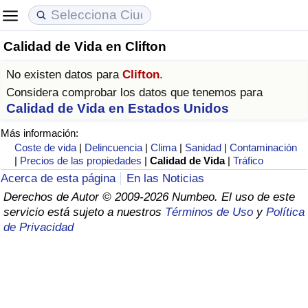
Calidad de Vida en Clifton
Coste de vida
Precios de las propiedades
Calidad de Vida
No existen datos para
Clifton
.
Índice de Costo de Vida (Actual)
Índice de Precios de Inmuebles (Actual)
Índice de Calidad de Vida
Considera comprobar los datos que tenemos para
Calidad de Vida en Estados Unidos
Índice de Costo de Vida
Índice de Precios de Inmuebles
Índice de Calidad de Vida (Actual)
Más información:
Coste de vida
|
Delincuencia
|
Clima
|
Sanidad
|
Contaminación
Índice de costo de vida por país
Índice de Precios de Inmuebles por País
Índice de calidad de vida por país
|
Precios de las propiedades
|
Calidad de Vida
|
Tráfico
Acerca de esta página
En las Noticias
en aqaba
Delincuencia
Derechos de Autor © 2009-2026 Numbeo. El uso de este
servicio está sujeto a nuestros
Términos de Uso
y
Política
de Privacidad
Calificación del Índice de Criminalidad
(Actual)
Índice de Criminalidad