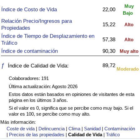
Índice de criminalidad por país
Muy
Índice de Costo de Vida
22,00
Bajo
Sanidad
Relación Precio/Ingresos para
15,22
Alto
Propiedades
Índice de Sanidad (Actual)
Índice de Tiempo de Desplazamiento en
57,38
Alto
Tráfico
Índice de Sanidad
Índice de contaminación
90,30
Muy alto
ƒ
89,72
Índice de Calidad de Vida:
Índice de Sanidad por País
Moderado
Colaboradores: 191
Contaminación
Última actualización: Agosto 2026
Estos datos están basados en opiniones de visitantes de esta
Índice de Contaminación (Actual)
página en los últimos 3 años.
Si el valor es 0, significa que se percibe como muy bajo. Si el
Índice de contaminación
valor es 100, se percibe como muy alto.
Más información:
Coste de vida
|
Delincuencia
|
Clima
|
Sanidad
|
Contaminación
Índice de Contaminación por País
|
Precios de las propiedades
|
Calidad de Vida
|
Tráfico