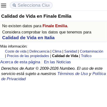
Calidad de Vida en Finale Emilia
Coste de vida
Precios de las propiedades
Calidad de Vida
No existen datos para
Finale Emilia
.
Índice de Costo de Vida (Actual)
Índice de Precios de Inmuebles (Actual)
Índice de Calidad de Vida
Considera comprobar los datos que tenemos para
Calidad de Vida en Italia
Índice de Costo de Vida
Índice de Precios de Inmuebles
Índice de Calidad de Vida (Actual)
Más información:
Coste de vida
|
Delincuencia
|
Clima
|
Sanidad
|
Contaminación
Índice de costo de vida por país
Índice de Precios de Inmuebles por País
Índice de calidad de vida por país
|
Precios de las propiedades
|
Calidad de Vida
|
Tráfico
Acerca de esta página
En las Noticias
en aqaba
Delincuencia
Derechos de Autor © 2009-2026 Numbeo. El uso de este
servicio está sujeto a nuestros
Términos de Uso
y
Política
de Privacidad
Calificación del Índice de Criminalidad
(Actual)
Índice de Criminalidad