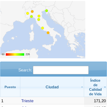
Tráfico
Índice de Tráfico
Índice de Tráfico (Actual)
Índice de Tráfico por País
60
60
226
226
Search:
Índice
de
Ciudad
Puesto
Calidad
de Vida
1
Trieste
171,20