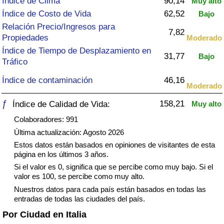
Índice de Clima
90,14
Muy alto
Índice de criminalidad por país
Índice de Costo de Vida
62,52
Bajo
Relación Precio/Ingresos para
Sanidad
7,82
Propiedades
Moderado
Índice de Tiempo de Desplazamiento en
Índice de Sanidad (Actual)
31,77
Bajo
Tráfico
Índice de contaminación
46,16
Índice de Sanidad
Moderado
ƒ
158,21
Índice de Calidad de Vida:
Muy alto
Índice de Sanidad por País
Colaboradores: 991
Contaminación
Última actualización: Agosto 2026
Estos datos están basados en opiniones de visitantes de esta
página en los últimos 3 años.
Índice de Contaminación (Actual)
Si el valor es 0, significa que se percibe como muy bajo. Si el
valor es 100, se percibe como muy alto.
Índice de contaminación
Nuestros datos para cada país están basados en todas las
entradas de todas las ciudades del país.
Índice de Contaminación por País
Por Ciudad en Italia