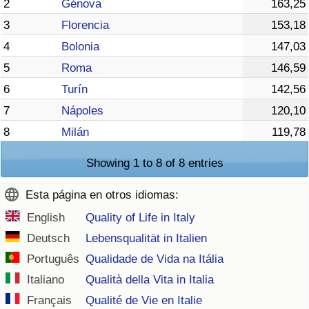
2
Génova
163,25
3
Florencia
153,18
4
Bolonia
147,03
5
Roma
146,59
6
Turín
142,56
7
Nápoles
120,10
8
Milán
119,78
Showing 1 to 8 of 8 entries
Esta página en otros idiomas:
English
Quality of Life in Italy
Deutsch
Lebensqualität in Italien
Português
Qualidade de Vida na Itália
Italiano
Qualità della Vita in Italia
Français
Qualité de Vie en Italie