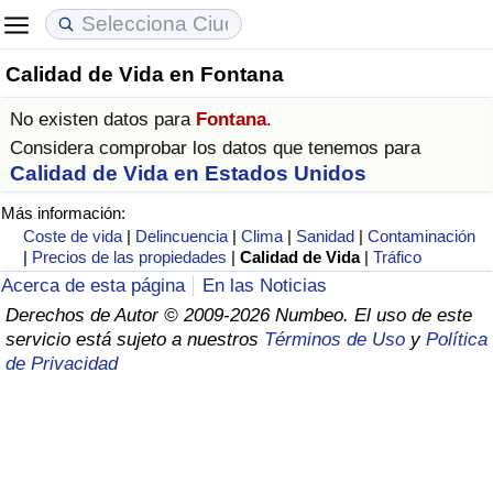
Calidad de Vida en Fontana
Coste de vida
Precios de las propiedades
Calidad de Vida
No existen datos para
Fontana
.
Índice de Costo de Vida (Actual)
Índice de Precios de Inmuebles (Actual)
Índice de Calidad de Vida
Considera comprobar los datos que tenemos para
Calidad de Vida en Estados Unidos
Índice de Costo de Vida
Índice de Precios de Inmuebles
Índice de Calidad de Vida (Actual)
Más información:
Coste de vida
|
Delincuencia
|
Clima
|
Sanidad
|
Contaminación
Índice de costo de vida por país
Índice de Precios de Inmuebles por País
Índice de calidad de vida por país
|
Precios de las propiedades
|
Calidad de Vida
|
Tráfico
Acerca de esta página
En las Noticias
en aqaba
Delincuencia
Derechos de Autor © 2009-2026 Numbeo. El uso de este
servicio está sujeto a nuestros
Términos de Uso
y
Política
de Privacidad
Calificación del Índice de Criminalidad
(Actual)
Índice de Criminalidad