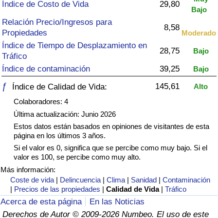
Índice de criminalidad por país
Índice de Costo de Vida
29,80
Bajo
Relación Precio/Ingresos para
8,58
Sanidad
Propiedades
Moderado
Índice de Tiempo de Desplazamiento en
28,75
Bajo
Índice de Sanidad (Actual)
Tráfico
Índice de contaminación
39,25
Bajo
Índice de Sanidad
ƒ
145,61
Índice de Calidad de Vida:
Alto
Colaboradores: 4
Índice de Sanidad por País
Última actualización: Junio 2026
Estos datos están basados en opiniones de visitantes de esta
Contaminación
página en los últimos 3 años.
Si el valor es 0, significa que se percibe como muy bajo. Si el
Índice de Contaminación (Actual)
valor es 100, se percibe como muy alto.
Más información:
Índice de contaminación
Coste de vida
|
Delincuencia
|
Clima
|
Sanidad
|
Contaminación
|
Precios de las propiedades
|
Calidad de Vida
|
Tráfico
Acerca de esta página
En las Noticias
Índice de Contaminación por País
Derechos de Autor © 2009-2026 Numbeo. El uso de este