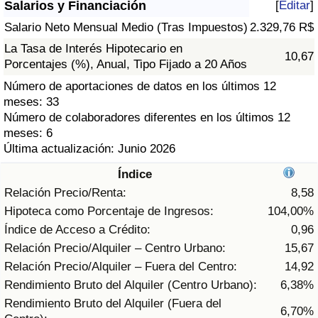
Salarios y Financiación
[
Editar
]
Índice de criminalidad por país
Salario Neto Mensual Medio (Tras Impuestos)
2.329,76 R$
Sanidad
La Tasa de Interés Hipotecario en
10,67
Porcentajes (%), Anual, Tipo Fijado a 20 Años
Índice de Sanidad (Actual)
Número de aportaciones de datos en los últimos 12
meses: 33
Índice de Sanidad
Número de colaboradores diferentes en los últimos 12
meses: 6
Última actualización: Junio 2026
Índice de Sanidad por País
Índice
Contaminación
Relación Precio/Renta:
8,58
Hipoteca como Porcentaje de Ingresos:
104,00%
Índice de Contaminación (Actual)
Índice de Acceso a Crédito:
0,96
Relación Precio/Alquiler – Centro Urbano:
15,67
Índice de contaminación
Relación Precio/Alquiler – Fuera del Centro:
14,92
Rendimiento Bruto del Alquiler (Centro Urbano):
6,38%
Índice de Contaminación por País
Rendimiento Bruto del Alquiler (Fuera del
6,70%