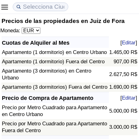
Precios de las propiedades en Juiz de Fora
Coste de vida
Precios de las propiedades
Calidad de Vida
Moneda:
Índice de Costo de Vida (Actual)
Índice de Precios de Inmuebles (Actual)
Índice de Calidad de Vida
Cuotas de Alquiler al Mes
[
Editar
]
Apartamento (1 dormitorio) en Centro Urbano
1.465,00 R$
Índice de Costo de Vida
Índice de Precios de Inmuebles
Índice de Calidad de Vida (Actual)
Apartamento (1 dormitorio) Fuera del Centro
907,00 R$
Índice de costo de vida por país
Índice de Precios de Inmuebles por País
Índice de calidad de vida por país
Apartamento (3 dormitorios) en Centro
2.627,50 R$
Urbano
en aqaba
Delincuencia
Apartamento (3 dormitorios) Fuera del Centro
1.690,00 R$
Precio de Compra de Apartamento
[
Editar
]
Calificación del Índice de Criminalidad
Precio por Metro Cuadrado para Apartamento
(Actual)
5.000,00 R$
en Centro Urbano
Precio por Metro Cuadrado para Apartamento
Índice de Criminalidad
3.000,00 R$
Fuera del Centro