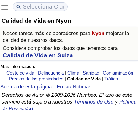
Calidad de Vida en Nyon
Coste de vida
Precios de las propiedades
Calidad de Vida
Necesitamos más colaboradores para
Nyon
mejorar la
Índice de Costo de Vida (Actual)
Índice de Precios de Inmuebles (Actual)
Índice de Calidad de Vida
calidad de nuestros datos.
Considera comprobar los datos que tenemos para
Índice de Costo de Vida
Índice de Precios de Inmuebles
Índice de Calidad de Vida (Actual)
Calidad de Vida en Suiza
Más información:
Índice de costo de vida por país
Índice de Precios de Inmuebles por País
Índice de calidad de vida por país
Coste de vida
|
Delincuencia
|
Clima
|
Sanidad
|
Contaminación
|
Precios de las propiedades
|
Calidad de Vida
|
Tráfico
en aqaba
Delincuencia
Acerca de esta página
En las Noticias
Derechos de Autor © 2009-2026 Numbeo. El uso de este
servicio está sujeto a nuestros
Términos de Uso
y
Política
Calificación del Índice de Criminalidad
de Privacidad
(Actual)
Índice de Criminalidad