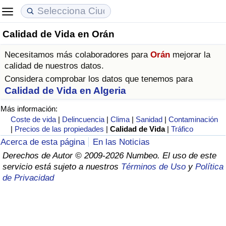
Calidad de Vida en Orán
Coste de vida
Precios de las propiedades
Calidad de Vida
Necesitamos más colaboradores para
Orán
mejorar la
Índice de Costo de Vida (Actual)
Índice de Precios de Inmuebles (Actual)
Índice de Calidad de Vida
calidad de nuestros datos.
Considera comprobar los datos que tenemos para
Índice de Costo de Vida
Índice de Precios de Inmuebles
Índice de Calidad de Vida (Actual)
Calidad de Vida en Algeria
Más información:
Índice de costo de vida por país
Índice de Precios de Inmuebles por País
Índice de calidad de vida por país
Coste de vida
|
Delincuencia
|
Clima
|
Sanidad
|
Contaminación
|
Precios de las propiedades
|
Calidad de Vida
|
Tráfico
en aqaba
Delincuencia
Acerca de esta página
En las Noticias
Derechos de Autor © 2009-2026 Numbeo. El uso de este
servicio está sujeto a nuestros
Términos de Uso
y
Política
Calificación del Índice de Criminalidad
de Privacidad
(Actual)
Índice de Criminalidad