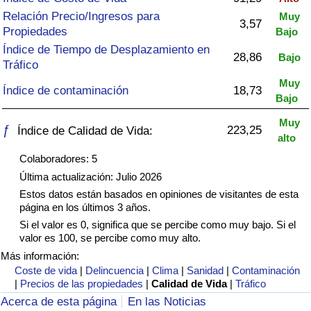
Índice de criminalidad por país
Relación Precio/Ingresos para
Muy
3,57
Propiedades
Bajo
Sanidad
Índice de Tiempo de Desplazamiento en
28,86
Bajo
Tráfico
Índice de Sanidad (Actual)
Muy
Índice de contaminación
18,73
Bajo
Índice de Sanidad
Muy
ƒ
223,25
Índice de Calidad de Vida:
alto
Índice de Sanidad por País
Colaboradores: 5
Última actualización: Julio 2026
Contaminación
Estos datos están basados en opiniones de visitantes de esta
página en los últimos 3 años.
Índice de Contaminación (Actual)
Si el valor es 0, significa que se percibe como muy bajo. Si el
valor es 100, se percibe como muy alto.
Índice de contaminación
Más información:
Coste de vida
|
Delincuencia
|
Clima
|
Sanidad
|
Contaminación
|
Precios de las propiedades
|
Calidad de Vida
|
Tráfico
Índice de Contaminación por País
Acerca de esta página
En las Noticias