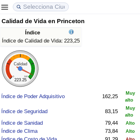
Calidad de Vida en Princeton
Coste de vida
Precios de las propiedades
Calidad de Vida
Índice
Índice de Costo de Vida (Actual)
Índice de Precios de Inmuebles (Actual)
Índice de Calidad de Vida
Índice de Calidad de Vida:
223,25
Índice de Costo de Vida
Índice de Precios de Inmuebles
Índice de Calidad de Vida (Actual)
Calidad
Índice de costo de vida por país
Índice de Precios de Inmuebles por País
Índice de calidad de vida por país
0
240
223.25
en aqaba
Delincuencia
Muy
Índice de Poder Adquisitivo
162,25
alto
Calificación del Índice de Criminalidad
Muy
(Actual)
Índice de Seguridad
83,15
alto
Índice de Sanidad
79,44
Alto
Índice de Criminalidad
Índice de Clima
73,84
Alto
Índice de Costo de Vida
91,29
Alto