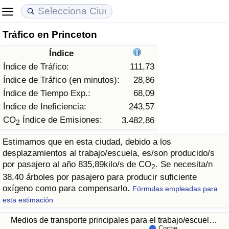
Tráfico en Princeton
Coste de vida
Precios de las propiedades
Calidad de Vida
Índice
Índice de Costo de Vida (Actual)
Índice de Precios de Inmuebles (Actual)
Índice de Calidad de Vida
Índice de Tráfico:
111,73
Índice de Tráfico (en minutos):
28,86
Índice de Costo de Vida
Índice de Precios de Inmuebles
Índice de Calidad de Vida (Actual)
Índice de Tiempo Exp.:
68,09
Índice de Ineficiencia:
243,57
Índice de costo de vida por país
Índice de Precios de Inmuebles por País
Índice de calidad de vida por país
CO
Índice de Emisiones:
3.482,86
2
Estimamos que en esta ciudad, debido a los
en aqaba
Delincuencia
desplazamientos al trabajo/escuela, es/son producido/s
por pasajero al año 835,89kilo/s de CO
. Se necesita/n
2
Calificación del Índice de Criminalidad (Actual)
38,40 árboles por pasajero para producir suficiente
oxígeno como para compensarlo.
Fórmulas empleadas para
Índice de Criminalidad
esta estimación
Medios de transporte principales para el trabajo/escuel…
Índice de criminalidad por país
Coche