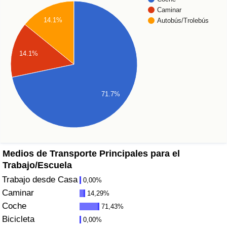
Caminar
Sanidad
14.1%
Autobús/Trolebús
Índice de Sanidad (Actual)
14.1%
Índice de Sanidad
71.7%
Índice de Sanidad por País
Contaminación
Índice de Contaminación (Actual)
Medios de Transporte Principales para el
Trabajo/Escuela
Índice de contaminación
Trabajo desde Casa
0,00%
Caminar
14,29%
Índice de Contaminación por País
Coche
71,43%
Bicicleta
0,00%
Tráfico