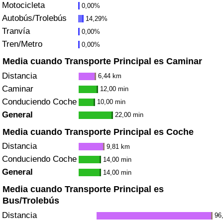
Motocicleta
0,00%
Autobús/Trolebús
14,29%
Índice de Tráfico
Tranvía
0,00%
Tren/Metro
0,00%
Índice de Tráfico (Actual)
Media cuando Transporte Principal es Caminar
Índice de Tráfico por País
Distancia
6,44 km
Caminar
12,00 min
Conduciendo Coche
10,00 min
General
22,00 min
Media cuando Transporte Principal es Coche
Distancia
9,81 km
Conduciendo Coche
14,00 min
General
14,00 min
Media cuando Transporte Principal es
Bus/Trolebús
Distancia
96