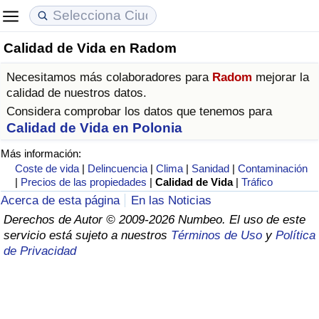
Calidad de Vida en Radom
Coste de vida
Precios de las propiedades
Calidad de Vida
Necesitamos más colaboradores para
Radom
mejorar la
Índice de Costo de Vida (Actual)
Índice de Precios de Inmuebles (Actual)
Índice de Calidad de Vida
calidad de nuestros datos.
Considera comprobar los datos que tenemos para
Índice de Costo de Vida
Índice de Precios de Inmuebles
Índice de Calidad de Vida (Actual)
Calidad de Vida en Polonia
Más información:
Índice de costo de vida por país
Índice de Precios de Inmuebles por País
Índice de calidad de vida por país
Coste de vida
|
Delincuencia
|
Clima
|
Sanidad
|
Contaminación
|
Precios de las propiedades
|
Calidad de Vida
|
Tráfico
en aqaba
Delincuencia
Acerca de esta página
En las Noticias
Derechos de Autor © 2009-2026 Numbeo. El uso de este
servicio está sujeto a nuestros
Términos de Uso
y
Política
Calificación del Índice de Criminalidad
de Privacidad
(Actual)
Índice de Criminalidad