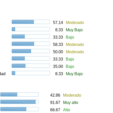
57.14
Moderado
8.33
Muy Bajo
33.33
Bajo
58.33
Moderado
50.00
Moderado
33.33
Bajo
35.00
Bajo
udad
8.33
Muy Bajo
42.86
Moderado
91.67
Muy alto
66.67
Alto