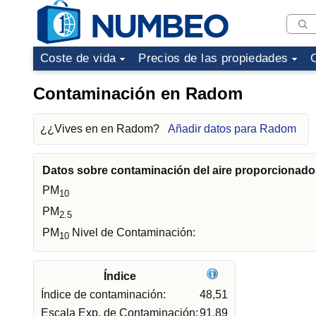
Coste de vida
Precios de las propiedades
Contaminación en Radom
¿¿Vives en en Radom?
Añadir datos para Radom
Datos sobre contaminación del aire proporcionados
PM
10
PM
2.5
PM
Nivel de Contaminación:
10
Índice
Índice de contaminación:
48,51
Escala Exp. de Contaminación:
91,89