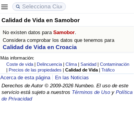
Calidad de Vida en Samobor
Coste de vida
Precios de las propiedades
Calidad de Vida
No existen datos para
Samobor
.
Índice de Costo de Vida (Actual)
Índice de Precios de Inmuebles (Actual)
Índice de Calidad de Vida
Considera comprobar los datos que tenemos para
Calidad de Vida en Croacia
Índice de Costo de Vida
Índice de Precios de Inmuebles
Índice de Calidad de Vida (Actual)
Más información:
Coste de vida
|
Delincuencia
|
Clima
|
Sanidad
|
Contaminación
Índice de costo de vida por país
Índice de Precios de Inmuebles por País
Índice de calidad de vida por país
|
Precios de las propiedades
|
Calidad de Vida
|
Tráfico
Acerca de esta página
En las Noticias
en aqaba
Delincuencia
Derechos de Autor © 2009-2026 Numbeo. El uso de este
servicio está sujeto a nuestros
Términos de Uso
y
Política
de Privacidad
Calificación del Índice de Criminalidad
(Actual)
Índice de Criminalidad